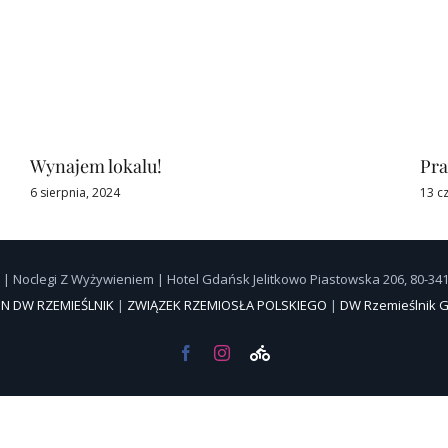
Wynajem lokalu!
Pra
6 sierpnia, 2024
13 c
| Noclegi Z Wyżywieniem | Hotel Gdańsk Jelitkowo Piastowska 206, 80-3
N DW RZEMIEŚLNIK
|
ZWIĄZEK RZEMIOSŁA POLSKIEGO
|
DW Rzemieślnik 
Facebook
Instagram
Wypożycz
rower
lub
leżak
ONLINE