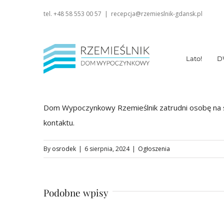
Skip
tel. +48 58 553 00 57
|
recepcja@rzemieslnik-gdansk.pl
to
content
Lato!
D
Dom Wypoczynkowy Rzemieślnik zatrudni osobę na
kontaktu.
By
osrodek
|
6 sierpnia, 2024
|
Ogłoszenia
Podobne wpisy