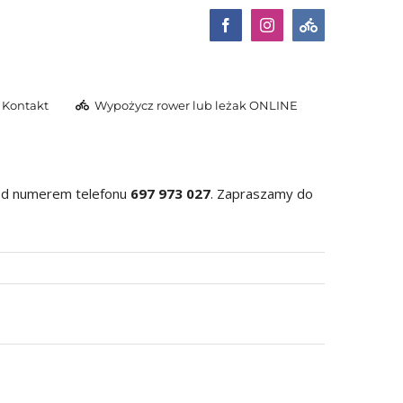
Facebook
Instagram
Wypożycz
rower
lub
leżak
ONLINE
Kontakt
Wypożycz rower lub leżak ONLINE
 pod numerem telefonu
697 973 027
. Zapraszamy do