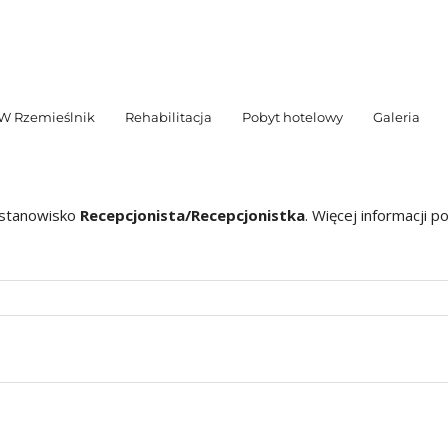
W Rzemieślnik
Rehabilitacja
Pobyt hotelowy
Galeria
 stanowisko
Recepcjonista/Recepcjonistka
. Więcej informacji