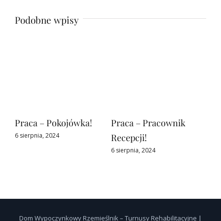
Podobne wpisy
Praca – Pokojówka!
Praca – Pracownik
Wyn
6 sierpnia, 2024
6 si
Recepcji!
6 sierpnia, 2024
Dom Wypoczynkowy Rzemieślnik – Turnusy Rehabilitacyjne |