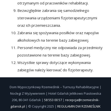
otrzymanym od pracowników rehabilitacji.
Bezwzględnie zabrania się samodzielnego
sterowania urządzeniami fizjoterapeutycznymi
oraz ich przemieszczania.
Zabrania się spożywania posiłków oraz napojów
alkoholowych na terenie bazy zabiegowej.
Personel medyczny nie odpowiada za przedmioty
pozostawione na terenie bazy zabiegowej.
Wszystkie sprawy dotyczące wykonywania
zabiegów należy kierować do fizjoterapeuty.
Dom Wypoczynkowy Rzemieślnik – Turnusy Rehabilitacyjne |
Noclegi Z Wyżywieniem | Hotel Gdańsk Jelitkowo Piastowska
206, 80-341 Gdańsk |
58 553 00 57
|
recepcja@rzemieslnik-
gdansk.pl
| © Copyright 2025 |
REGULAMIN DW RZEMIEŚLNIK