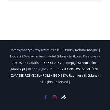
Dom Wypoczynkowy Rzemieślnik – Turnusy Rehabilitacyjne |
Noclegi Z Wyżywieniem | Hotel Gdańsk Jelitkowo Piastowska
206, 80-341 Gdańsk |
58 553 00 57
|
recepcja@rzemieslnik-
gdansk.pl
| © Copyright 2025 |
REGULAMIN DW RZEMIEŚLNIK
|
ZWIĄZEK RZEMIOSŁA POLSKIEGO
|
DW Rzemieślnik Gdańsk
|
All Rights Reserved |
Facebook
Instagram
Wypożycz
rower
lub
leżak