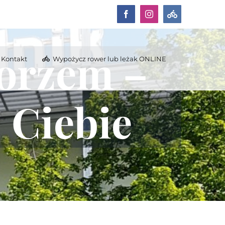
Facebook
Instagram
Wypożycz
rower
lub
leżak
orzem –
ONLINE
Kontakt
Wypożycz rower lub leżak ONLINE
j Ciebie