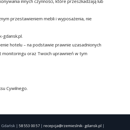
nywania innych czynności, które przeszkadzają lub
znym przestawieniem mebli i wyposażenia, nie
k-gdansk.pl.
renie hotelu – na podstawie prawnie uzasadnionych
mat monitoringu oraz Twoich uprawnień w tym
su Cywilnego.
41 Gdańsk |
58 553 00 57
|
recepcja@rzemieslnik- gdansk.pl
|