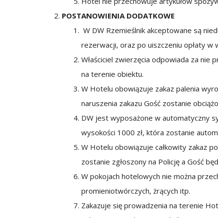
Hotel nie przechowuje artykułów spożywc
POSTANOWIENIA DODATKOWE
W DW Rzemieślnik akceptowane są niedu
rezerwacji, oraz po uiszczeniu opłaty w
Właściciel zwierzęcia odpowiada za nie 
na terenie obiektu.
W Hotelu obowiązuje zakaz palenia wyr
naruszenia zakazu Gość zostanie obciąż
DW jest wyposażone w automatyczny sys
wysokości 1000 zł, która zostanie autom
W Hotelu obowiązuje całkowity zakaz po
zostanie zgłoszony na Policję a Gość bę
W pokojach hotelowych nie można przech
promieniotwórczych, żrących itp.
Zakazuje się prowadzenia na terenie Hot