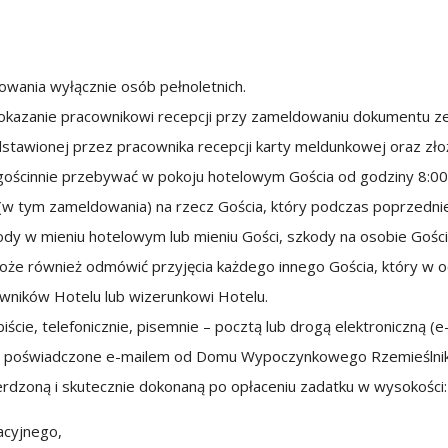
wania wyłącznie osób pełnoletnich.
okazanie pracownikowi recepcji przy zameldowaniu dokumentu z
edstawionej przez pracownika recepcji karty meldunkowej oraz złoż
ścinnie przebywać w pokoju hotelowym Gościa od godziny 8:00
w tym zameldowania) na rzecz Gościa, który podczas poprzedni
dy w mieniu hotelowym lub mieniu Gości, szkody na osobie Gości
że również odmówić przyjęcia każdego innego Gościa, który w o
cowników Hotelu lub wizerunkowi Hotelu.
ie, telefonicznie, pisemnie – pocztą lub drogą elektroniczną (e-
yć poświadczone e-mailem od Domu Wypoczynkowego Rzemieślnik
rdzoną i skutecznie dokonaną po opłaceniu zadatku w wysokości:
acyjnego,