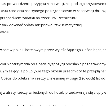
zas potwierdzenia przyjęcia rezerwacji, nie podlega częściowem
 6:00 rano dnia następnego po uzgodnionym w rezerwacji dniu w
i przepadkiem zadatku na rzecz DW Rzemieślnik.
ślnik dokonać opłaty miejscowej tzw. klimatycznej.
waniu.
wione w pokoju hotelowym przez wyjeżdżającego Gościa będą od
ku nieotrzymania od Gościa dyspozycji odesłania pozostawiony
ciu) miesięcy, a po upływie tego okresu przedmioty te przejdą na
ościa do odebrania rzeczy znalezionej w ciągu 2 (dwóch) lat od d
j z utraty rzeczy wniesionych do hotelu przedawniają się z upły