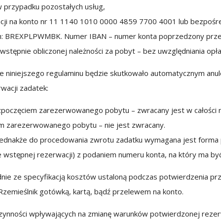
w przypadku pozostałych usług,
acji na konto nr 11 1140 1010 0000 4859 7700 4001 lub bezpośr
h: BREXPLPWMBK. Numer IBAN – numer konta poprzedzony przed
tępnie obliczonej należności za pobyt – bez uwzględniania opła
e niniejszego regulaminu będzie skutkowało automatycznym anul
wacji zadatek:
rozpoczęciem zarezerwowanego pobytu – zwracany jest w całości 
em zarezerwowanego pobytu – nie jest zwracany.
 jednakże do procedowania zwrotu zadatku wymagana jest forma p
ie wstępnej rezerwacji) z podaniem numeru konta, na który ma b
dnie ze specyfikacją kosztów ustaloną podczas potwierdzenia przyj
Rzemieślnik gotówką, kartą, bądź przelewem na konto.
czynności wpływających na zmianę warunków potwierdzonej rezerwa