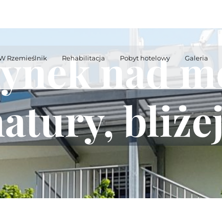
ynek nad m
W Rzemieślnik
Rehabilitacja
Pobyt hotelowy
Galeria
natury, bliże