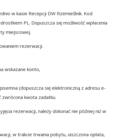
ednio w kasie Recepcji DW Rzemieślnik. Kod
rostkiem PL. Dopuszcza się możliwość wpłacenia
ty miejscowej.
owaniem rezerwacji.
na wskazane konto,
isemna (dopuszcza się elektroniczną z adresu e-
yć zwrócona kwota zadatku.
ęcia rezerwacji, należy dokonać nie później niż w
cji, w trakcie trwania pobytu, uiszczona opłata,