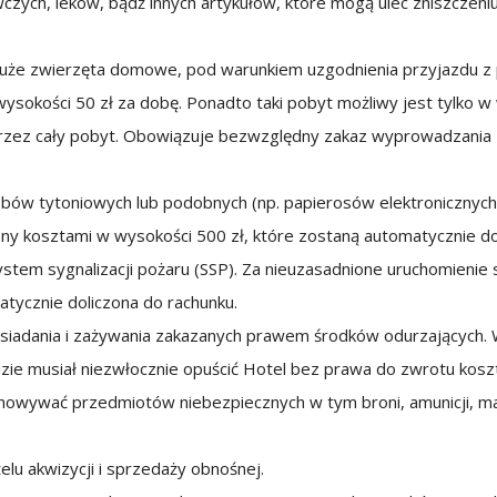
zych, leków, bądź innych artykułów, które mogą ulec zniszczeni
że zwierzęta domowe, pod warunkiem uzgodnienia przyjazdu z p
 wysokości 50 zł za dobę. Ponadto taki pobyt możliwy jest tylko 
przez cały pobyt. Obowiązuje bezwzględny zakaz wyprowadzania z
obów tytoniowych lub podobnych (np. papierosów elektronicznyc
ony kosztami w wysokości 500 zł, które zostaną automatycznie do
tem sygnalizacji pożaru (SSP). Za nieuzasadnione uruchomienie
atycznie doliczona do rachunku.
siadania i zażywania zakazanych prawem środków odurzających. W 
dzie musiał niezwłocznie opuścić Hotel bez prawa do zwrotu kos
owywać przedmiotów niebezpiecznych w tym broni, amunicji, mat
elu akwizycji i sprzedaży obnośnej.