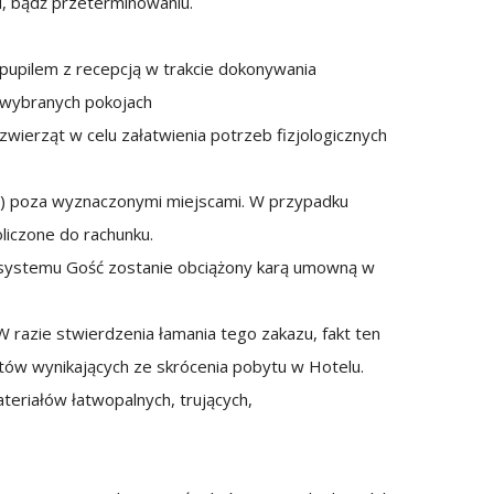
u, bądź przeterminowaniu.
upilem z recepcją w trakcie dokonywania
w wybranych pokojach
wierząt w celu załatwienia potrzeb fizjologicznych
h) poza wyznaczonymi miejscami. W przypadku
liczone do rachunku.
 systemu Gość zostanie obciążony karą umowną w
razie stwierdzenia łamania tego zakazu, fakt ten
ztów wynikających ze skrócenia pobytu w Hotelu.
eriałów łatwopalnych, trujących,