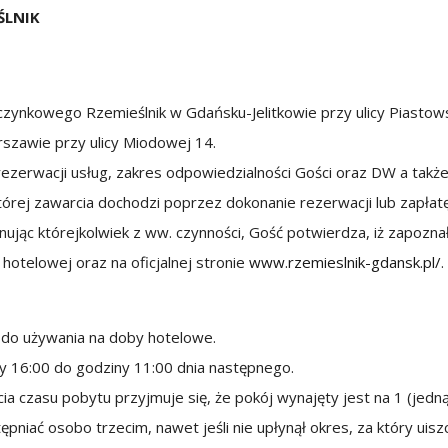
ŚLNIK
nkowego Rzemieślnik w Gdańsku-Jelitkowie przy ulicy Piastowski
rszawie przy ulicy Miodowej 14.
rezerwacji usług, zakres odpowiedzialności Gości oraz DW a takż
órej zawarcia dochodzi poprzez dokonanie rezerwacji lub zapłatę 
ując którejkolwiek z ww. czynności, Gość potwierdza, iż zapoznał
hotelowej oraz na oficjalnej stronie
www.rzemieslnik-gdansk.pl/
.
 do używania na doby hotelowe.
y 16:00 do godziny 11:00 dnia następnego.
ia czasu pobytu przyjmuje się, że pokój wynajęty jest na 1 (jedn
niać osobo trzecim, nawet jeśli nie upłynął okres, za który uisz