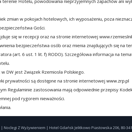
a terenie Hotelu, powodowania nieprzyjemnych zapachów ani wyko
iek zmian w pokojach hotelowych, ich wyposażeniu, poza nieznac
i bezpieczeństwa Gości.
najduje się w recepcji oraz na stronie internetowej www.rzemieslni
wnienia bezpieczeństwa osób oraz mienia znajdujących się na te
atora (art. 6 ust. 1 lit. f) RODO). Szczegółowa informacja na te
otelu.
 w DW jest Związek Rzemiosła Polskiego.
yki prywatności są dostępne na stronie internetowej
www.zrp.pl
zym Regulaminie zastosowania mają odpowiednie przepisy Kodek
mnej pod rygorem nieważności.
łania.
| Noclegi Z Wyżywieniem | Hotel Gdańsk Jelitkowo Piastowska 206, 80-3